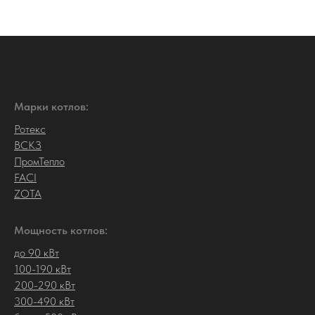
Марки котлов:
Ротекс
ВСКЗ
ПромТепло
FACI
ZOTA
Мощность котлов:
до 90 кВт
100-190 кВт
200-290 кВт
300-490 кВт