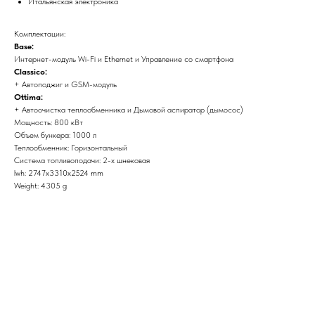
Итальянская электроника
Комплектации:
Base:
Интернет-модуль Wi-Fi и Ethernet и Управление со смартфона
Classico:
+ Автоподжиг и GSM-модуль
Ottima:
+ Автоочистка теплообменника и Дымовой аспиратор (дымосос)
Мощность: 800 кВт
Объем бункера: 1000 л
Теплообменник: Горизонтальный
Система топливоподачи: 2-х шнековая
lwh: 2747x3310x2524 mm
Weight: 4305 g