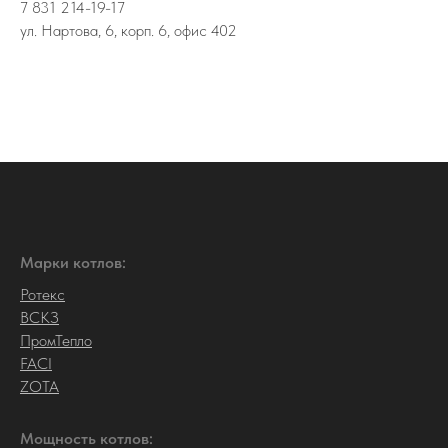
7 831 214-19-17
ул. Нартова, 6, корп. 6, офис 402
Марки котлов:
Ротекс
ВСКЗ
ПромТепло
FACI
ZOTA
Мощность котлов: