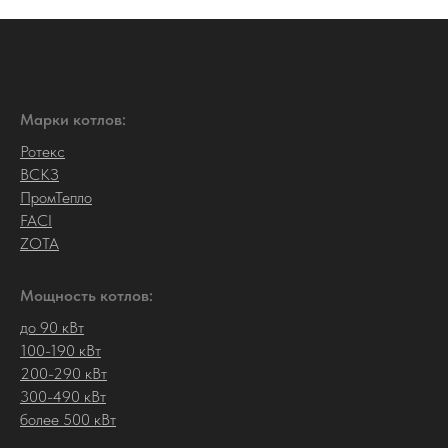
Марки котлов:
Ротекс
ВСКЗ
ПромТепло
FACI
ZOTA
Мощность котлов:
до 90 кВт
100-190 кВт
200-290 кВт
300-490 кВт
более 500 кВт