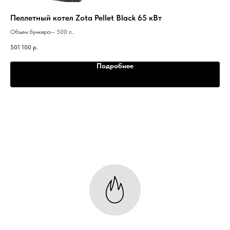
Пеллетный котел Zota Pellet Black 65 кВт
Пе
Объем бункера— 500 л
Объ
Вес котла— 622 кг
Вес
501 100
р.
350
Теплообменник— Горизонтальный
Теп
Горелка— Ретортная (всеядная)
Гор
Подробнее
Система топливоподачи - 2-х шнековая
Сис