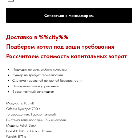
Связаться с менеджером
Доставка в %%city%%
Подберем котел под ваши требования
Рассчитаем стоимость капитальных затрат
Подходят пеллеты любого качества
Бункер не требует герметизации
Система пассивной пожарной безопасности
Погодозависимое управление
Бесконтактный автоподжиг
Мощность: 100 кВт
Объем бункера: 700 л
Теплообменник: Горизонтальный
Система топливоподачи: 2-х шнековая
Модель: Pellet Black
LxWxH: 1580x1440x2015 mm
Weight: 871 g