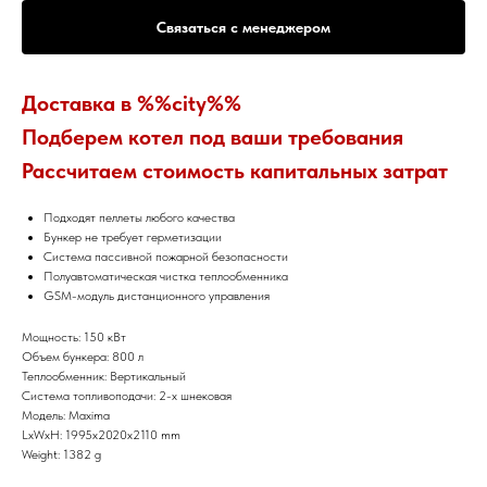
Связаться с менеджером
Доставка в %%city%%
Подберем котел под ваши требования
Рассчитаем стоимость капитальных затрат
Подходят пеллеты любого качества
Бункер не требует герметизации
Система пассивной пожарной безопасности
Полуавтоматическая чистка теплообменника
GSM-модуль дистанционного управления
Мощность: 150 кВт
Объем бункера: 800 л
Теплообменник: Вертикальный
Система топливоподачи: 2-х шнековая
Модель: Maxima
LxWxH: 1995x2020x2110 mm
Weight: 1382 g