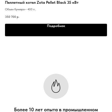
Пеллетный котел Zota Pellet Black 35 кВт
Пе
Объем бункера— 400 л
Объ
Вес котла— 427 кг
Вес
350 700
р.
501
Теплообменник— Горизонтальный
Теп
Горелка— Ретортная (всеядная)
Гор
Подробнее
Система топливоподачи - 2-х шнековая
Сис
Более 10 лет опыта в промышленном